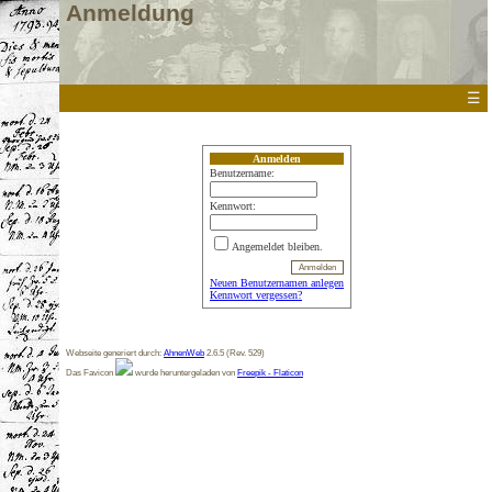
Anmeldung
☰
Anmelden
Benutzername:
Kennwort:
Angemeldet bleiben.
Neuen Benutzernamen anlegen
Kennwort vergessen?
Webseite generiert durch:
AhnenWeb
2.6.5 (Rev. 529)
Das Favicon
wurde heruntergeladen von
Freepik - Flaticon