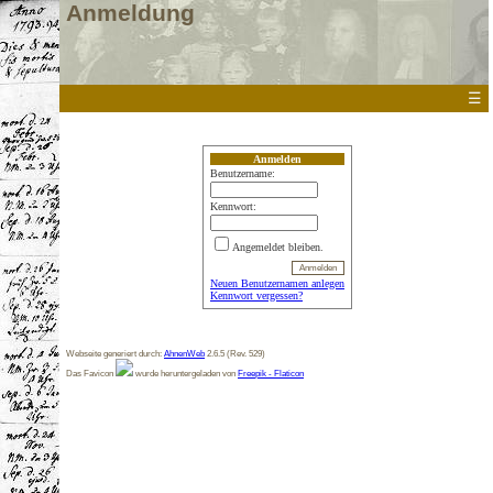
Anmeldung
☰
Anmelden
Benutzername:
Kennwort:
Angemeldet bleiben.
Neuen Benutzernamen anlegen
Kennwort vergessen?
Webseite generiert durch:
AhnenWeb
2.6.5 (Rev. 529)
Das Favicon
wurde heruntergeladen von
Freepik - Flaticon