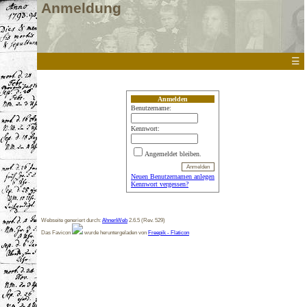
Anmeldung
☰
Anmelden
Benutzername:
Kennwort:
Angemeldet bleiben.
Neuen Benutzernamen anlegen
Kennwort vergessen?
Webseite generiert durch:
AhnenWeb
2.6.5 (Rev. 529)
Das Favicon
wurde heruntergeladen von
Freepik - Flaticon