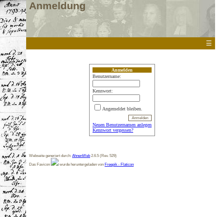
Anmeldung
☰
Anmelden
Benutzername:
Kennwort:
Angemeldet bleiben.
Neuen Benutzernamen anlegen
Kennwort vergessen?
Webseite generiert durch:
AhnenWeb
2.6.5 (Rev. 529)
Das Favicon
wurde heruntergeladen von
Freepik - Flaticon