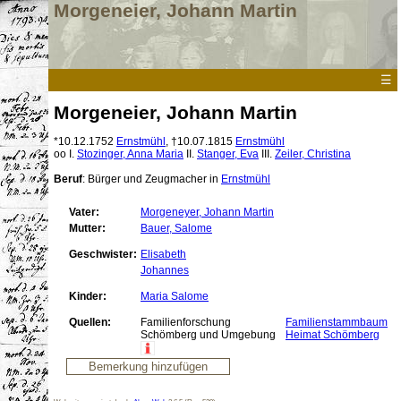
Morgeneier, Johann Martin
☰
Morgeneier, Johann Martin
*
10.12.1752
Ernstmühl
,
†10.07.1815
Ernstmühl
oo
I.
Stozinger, Anna Maria
II.
Stanger, Eva
III.
Zeiler, Christina
Beruf
: Bürger und Zeugmacher
in
Ernstmühl
Vater:
Morgeneyer, Johann Martin
Mutter:
Bauer, Salome
Geschwister:
Elisabeth
Johannes
Kinder:
Maria Salome
Quellen:
Familienforschung
Familienstammbaum
Schömberg und Umgebung
Heimat Schömberg