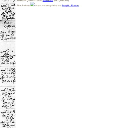
Webseite generiert durch:
AhnenWeb
2.6.5 (Rev. 529)
Das Favicon
wurde heruntergeladen von
Freepik - Flaticon