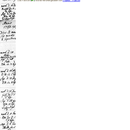
Das Favicon
wurde heruntergeladen von
Freepik - Flaticon