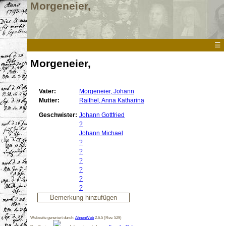
Morgeneier,
☰
Morgeneier,
Vater:
Morgeneier, Johann
Mutter:
Raithel, Anna Katharina
Geschwister:
Johann Gottfried
?
Johann
Michael
?
?
?
?
?
?
Webseite generiert durch:
AhnenWeb
2.6.5 (Rev. 529)