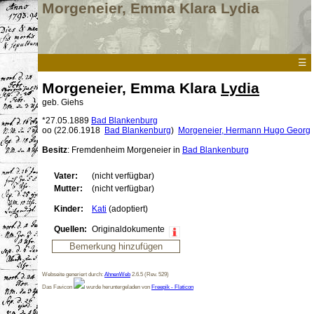
Morgeneier, Emma Klara Lydia
☰
Morgeneier, Emma Klara
Lydia
geb. Giehs
*
27.05.1889
Bad Blankenburg
oo
(
22.06.1918
Bad Blankenburg
)
Morgeneier, Hermann Hugo
Georg
Besitz
: Fremdenheim Morgeneier
in
Bad Blankenburg
Vater:
(nicht verfügbar)
Mutter:
(nicht verfügbar)
Kinder:
Kati
(adoptiert)
Quellen:
Originaldokumente
Webseite generiert durch:
AhnenWeb
2.6.5 (Rev. 529)
Das Favicon
wurde heruntergeladen von
Freepik - Flaticon