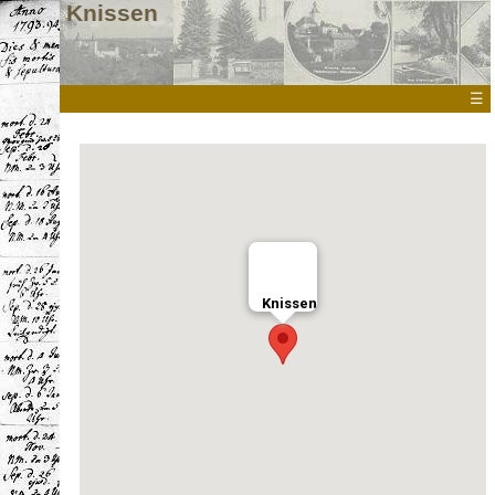
Knissen
☰
Knissen