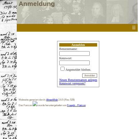
Anmeldung
☰
Anmelden
Benutzername:
Kennwort:
Angemeldet bleiben.
Neuen Benutzernamen anlegen
Kennwort vergessen?
Webseite generiert durch:
AhnenWeb
2.6.5 (Rev. 529)
Das Favicon
wurde heruntergeladen von
Freepik - Flaticon