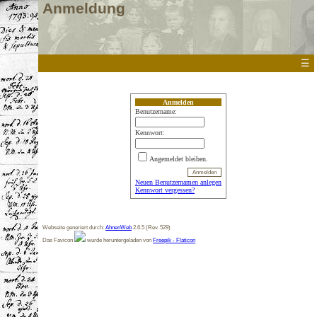
Anmeldung
☰
Anmelden
Benutzername:
Kennwort:
Angemeldet bleiben.
Neuen Benutzernamen anlegen
Kennwort vergessen?
Webseite generiert durch:
AhnenWeb
2.6.5 (Rev. 529)
Das Favicon
wurde heruntergeladen von
Freepik - Flaticon