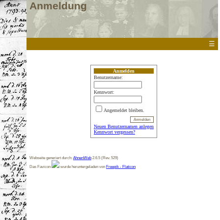
Anmeldung
☰
Anmelden
Benutzername:
Kennwort:
Angemeldet bleiben.
Neuen Benutzernamen anlegen
Kennwort vergessen?
Webseite generiert durch:
AhnenWeb
2.6.5 (Rev. 529)
Das Favicon
wurde heruntergeladen von
Freepik - Flaticon