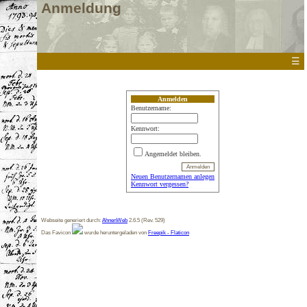
Anmeldung
☰
Anmelden
Benutzername:
Kennwort:
Angemeldet bleiben.
Neuen Benutzernamen anlegen
Kennwort vergessen?
Webseite generiert durch:
AhnenWeb
2.6.5 (Rev. 529)
Das Favicon
wurde heruntergeladen von
Freepik - Flaticon