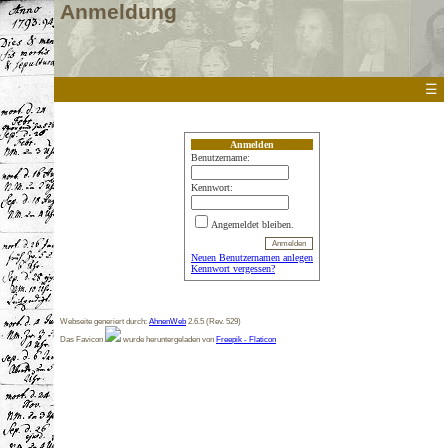
Anmeldung
☰
Anmelden
Benutzername:
Kennwort:
Angemeldet bleiben.
Neuen Benutzernamen anlegen
Kennwort vergessen?
Webseite generiert durch:
AhnenWeb
2.6.5 (Rev. 529)
Das Favicon
wurde heruntergeladen von
Freepik - Flaticon