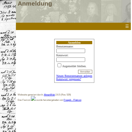
Anmeldung
☰
Anmelden
Benutzername:
Kennwort:
Angemeldet bleiben.
Neuen Benutzernamen anlegen
Kennwort vergessen?
Webseite generiert durch:
AhnenWeb
2.6.5 (Rev. 529)
Das Favicon
wurde heruntergeladen von
Freepik - Flaticon