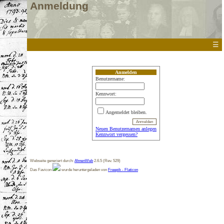
Anmeldung
☰
Anmelden
Benutzername:
Kennwort:
Angemeldet bleiben.
Neuen Benutzernamen anlegen
Kennwort vergessen?
Webseite generiert durch:
AhnenWeb
2.6.5 (Rev. 529)
Das Favicon
wurde heruntergeladen von
Freepik - Flaticon