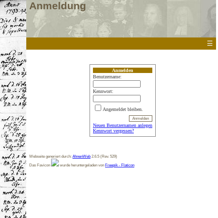
Anmeldung
☰
Anmelden
Benutzername:
Kennwort:
Angemeldet bleiben.
Neuen Benutzernamen anlegen
Kennwort vergessen?
Webseite generiert durch:
AhnenWeb
2.6.5 (Rev. 529)
Das Favicon
wurde heruntergeladen von
Freepik - Flaticon