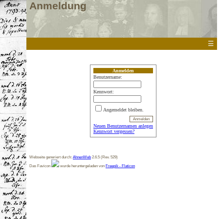
Anmeldung
☰
Anmelden
Benutzername:
Kennwort:
Angemeldet bleiben.
Neuen Benutzernamen anlegen
Kennwort vergessen?
Webseite generiert durch:
AhnenWeb
2.6.5 (Rev. 529)
Das Favicon
wurde heruntergeladen von
Freepik - Flaticon