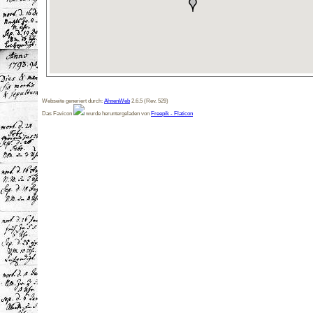
Webseite generiert durch:
AhnenWeb
2.6.5 (Rev. 529)
Das Favicon
wurde heruntergeladen von
Freepik - Flaticon