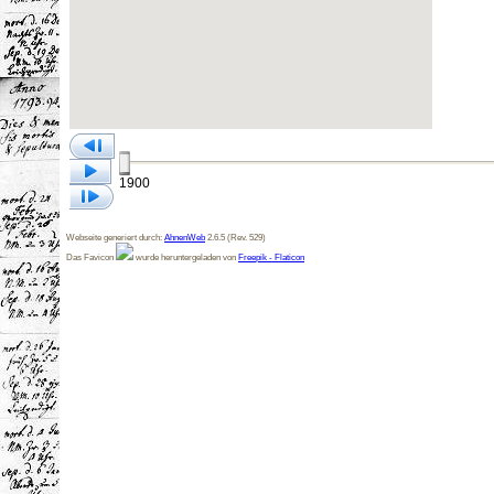
1900
Webseite generiert durch:
AhnenWeb
2.6.5 (Rev. 529)
Das Favicon
wurde heruntergeladen von
Freepik - Flaticon