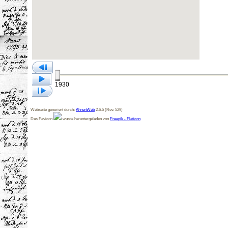
1930
Webseite generiert durch:
AhnenWeb
2.6.5 (Rev. 529)
Das Favicon
wurde heruntergeladen von
Freepik - Flaticon