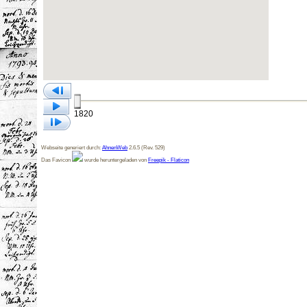
1820
Webseite generiert durch:
AhnenWeb
2.6.5 (Rev. 529)
Das Favicon
wurde heruntergeladen von
Freepik - Flaticon