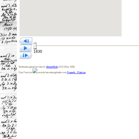
1830
Webseite generiert durch:
AhnenWeb
2.6.5 (Rev. 529)
Das Favicon
wurde heruntergeladen von
Freepik - Flaticon