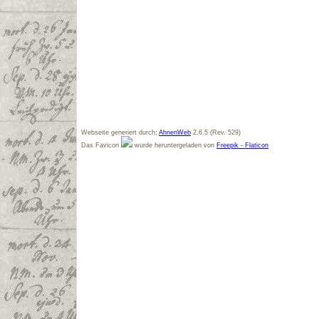
Webseite generiert durch:
AhnenWeb
2.6.5 (Rev. 529)
Das Favicon
wurde heruntergeladen von
Freepik - Flaticon