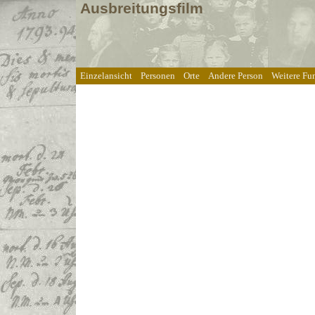
Ausbreitungsfilm
Einzelansicht
Personen
Orte
Andere Person
Weitere Fu