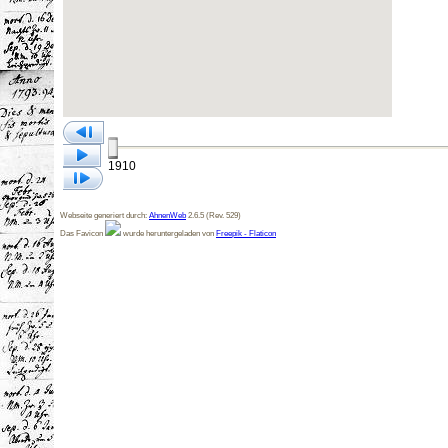
1910
Webseite generiert durch:
AhnenWeb
2.6.5 (Rev. 529)
Das Favicon
wurde heruntergeladen von
Freepik - Flaticon